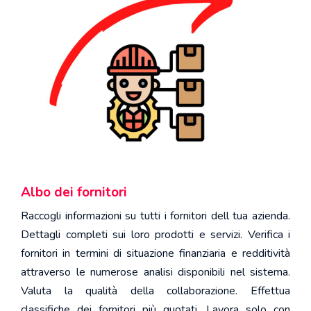
Risorse Umane
German
Appaltatori e subappaltatori
Italian
Procure e atti propri
French
Rapporti
Configuratore
Gestione del sistema
Albo dei fornitori
Albo dei fornitori
Raccogli informazioni su tutti i fornitori dell tua azienda.
Dettagli completi sui loro prodotti e servizi. Verifica i
Portale fornitori
fornitori in termini di situazione finanziaria e redditività
attraverso le numerose analisi disponibili nel sistema.
Valuta la qualità della collaborazione. Effettua
classifiche dei fornitori più quotati. Lavora solo con