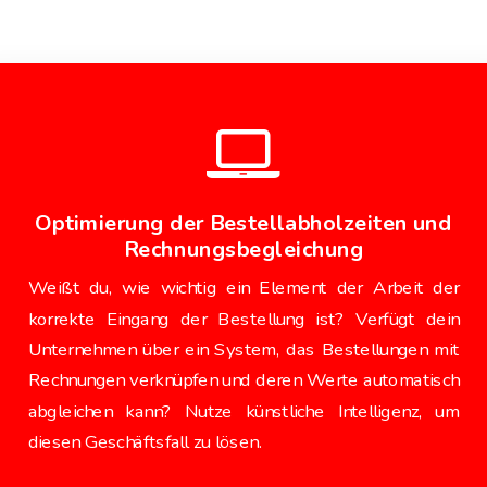
Personalwesen
German
Kontraktoren
Italian
Vollmachten und eigene Handlungen
French
Berichte
Optimierung der Bestellabholzeiten und
Konfigurator
Rechnungsbegleichung
System management
Weißt du, wie wichtig ein Element der Arbeit der
korrekte Eingang der Bestellung ist? Verfügt dein
Register der Lieferanten
Unternehmen über ein System, das Bestellungen mit
Rechnungen verknüpfen und deren Werte automatisch
Lieferantenportal
abgleichen kann? Nutze künstliche Intelligenz, um
diesen Geschäftsfall zu lösen.